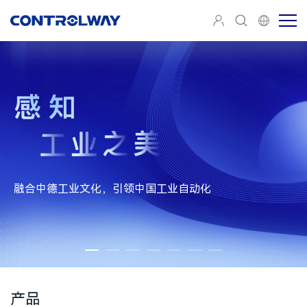
融合中德工业文化，引领中国工业自动化
种类齐全，涵盖了从Ф3到M50的圆柱形和方型各种尺寸
160kHz 的超快采样速度
提供小型化、耐高压、全金属等系列
通用Q23系列和长距离Q50系列
法兰直径从12mm到145mm
10kHz 的超快采样速度
±0.02% of F.S.的超高线性精度
高防护等级、高精度、重复率
出色的耐环境光和抗电磁干扰能力
分辨率可达25000ppr
0.01μm 的超高重复精度
0.01μm 的超高重复精度
中国
对射式、反射板式、漫反射式和背景抑制式
耐盐雾和食品行业专用型号可选
±0.02% of F.S.的超高线性精度
广州
深圳
成都
上海
适用于高速、微小工件检测的激光系列
多种编码器接口可选
±65°的超大测量角度
产品