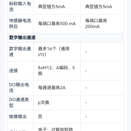
标称输入电
典型值为5mA
典型值为5mA
流
传感器电流
每端口最高
每端口最高500 mA
供应
200mA
数字输出通道
数字输出通
最多16个（通用
-
道
I/O）
8xM12，A编码，5
连接
-
极
DO输出电
每通道最高2A
-
流
DO通道类
p交换
-
型
绝缘输出
否
-
电子：过载和短路