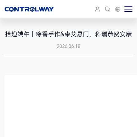
拾趣端午丨粽香手作&束艾悬门，科瑞恭贺安康
2026.06.18